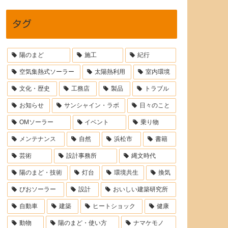
タグ
陽のまど
施工
紀行
空気集熱式ソーラー
太陽熱利用
室内環境
文化・歴史
工務店
製品
トラブル
お知らせ
サンシャイン・ラボ
日々のこと
OMソーラー
イベント
乗り物
メンテナンス
自然
浜松市
書籍
芸術
設計事務所
縄文時代
陽のまど・技術
灯台
環境共生
換気
びおソーラー
設計
おいしい建築研究所
自動車
建築
ヒートショック
健康
動物
陽のまど・使い方
ナマケモノ