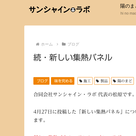
陽のま
hi no ma
ホーム
ブログ
続・新しい集熱パネル
ブログ
味を究める
施工
製品
陽のまど
合同会社サンシャイン・ラボ 代表の松原です
4月27日に投稿した「新しい集熱パネル」に
ます。