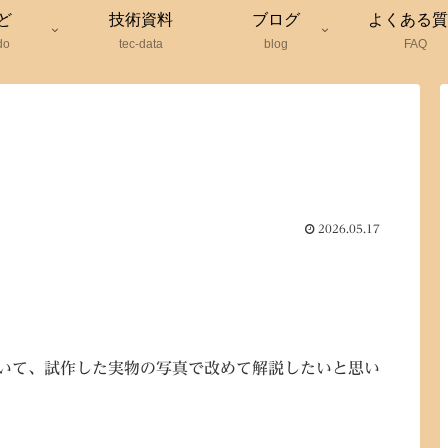
ど
技術資料
ブログ
よくある質
do
tec-data
blog
FAQ
2026.05.17
。
ついて、試作した実物の写真で改めて解説したいと思い