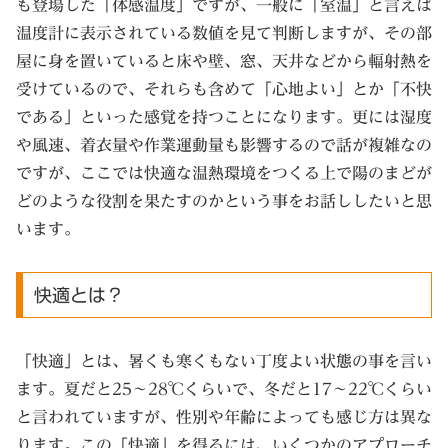
も登場した「体感温度」ですが、一般に「室温」と言えば
温度計に表示されている数値を見て判断しますが、その部
屋に身を置いていると床や壁、窓、天井などから輻射熱を
受けているので、それらも含めて「心地よい」とか「不快
である」といった感覚を持つことになります。更には湿度
や風速、着衣量や作業運動量も影響するので話が複雑なの
ですが、ここでは快適な温熱環境をつくる上で陽のまどが
どのような役割を果たすのかという事をお話ししたいと思
います。
快適とは？
「快適」とは、暑くも寒くもない丁度よい状態の事を言い
ます。夏だと25～28℃くらいで、冬だと17～22℃くらい
と言われていますが、性別や年齢によっても感じ方は異な
ります。この「快適」を得るには、いくつかのアプローチ