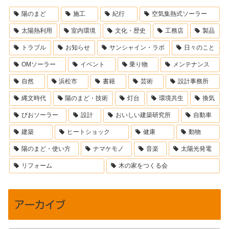
陽のまど
施工
紀行
空気集熱式ソーラー
太陽熱利用
室内環境
文化・歴史
工務店
製品
トラブル
お知らせ
サンシャイン・ラボ
日々のこと
OMソーラー
イベント
乗り物
メンテナンス
自然
浜松市
書籍
芸術
設計事務所
縄文時代
陽のまど・技術
灯台
環境共生
換気
びおソーラー
設計
おいしい建築研究所
自動車
建築
ヒートショック
健康
動物
陽のまど・使い方
ナマケモノ
音楽
太陽光発電
リフォーム
木の家をつくる会
アーカイブ