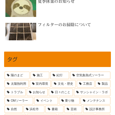
夏季休業のお知らせ
フィルターのお掃除について
タグ
陽のまど
施工
紀行
空気集熱式ソーラー
太陽熱利用
室内環境
文化・歴史
工務店
製品
トラブル
お知らせ
日々のこと
サンシャイン・ラボ
OMソーラー
イベント
乗り物
メンテナンス
自然
浜松市
書籍
芸術
設計事務所