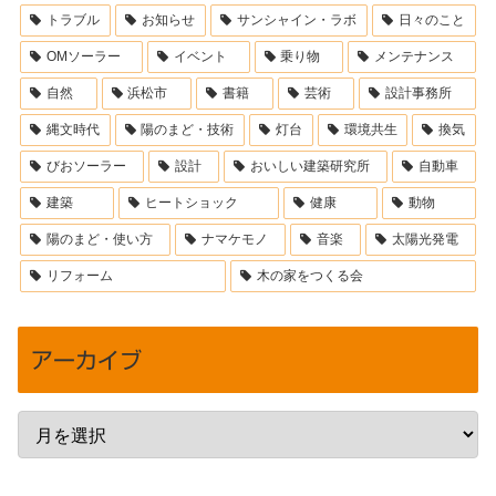
トラブル
お知らせ
サンシャイン・ラボ
日々のこと
OMソーラー
イベント
乗り物
メンテナンス
自然
浜松市
書籍
芸術
設計事務所
縄文時代
陽のまど・技術
灯台
環境共生
換気
びおソーラー
設計
おいしい建築研究所
自動車
建築
ヒートショック
健康
動物
陽のまど・使い方
ナマケモノ
音楽
太陽光発電
リフォーム
木の家をつくる会
アーカイブ