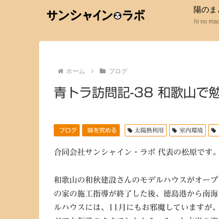
陽のま
hi no ma
ホーム
ブログ
青トラ訪問記-38 和歌山で
ブログ
味を究める
太陽熱利用
室内環境
合同会社サンシャイン・ラボ 代表の松原です
和歌山の和秋建設さんのモデルハウスがオープ
の家の施工指導が終了した後、徳島港から南海
ルハウスには、11月にもお邪魔していますが