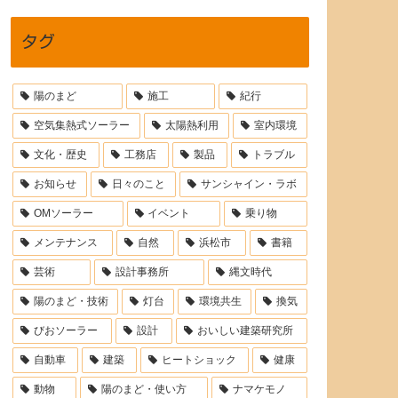
タグ
陽のまど
施工
紀行
空気集熱式ソーラー
太陽熱利用
室内環境
文化・歴史
工務店
製品
トラブル
お知らせ
日々のこと
サンシャイン・ラボ
OMソーラー
イベント
乗り物
メンテナンス
自然
浜松市
書籍
芸術
設計事務所
縄文時代
陽のまど・技術
灯台
環境共生
換気
びおソーラー
設計
おいしい建築研究所
自動車
建築
ヒートショック
健康
動物
陽のまど・使い方
ナマケモノ