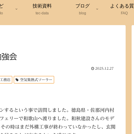
ど
技術資料
ブログ
よくある質
do
tec-data
blog
FAQ
勉強会
2025.12.27
工務店
空気集熱式ソーラー
。
ンするという事で訪問しました。徳島県・佐那河内村
フェリーで和歌山へ渡りました。和秋建設さんのモデ
、その時はまだ外構工事が終わっていなかったし、玄関